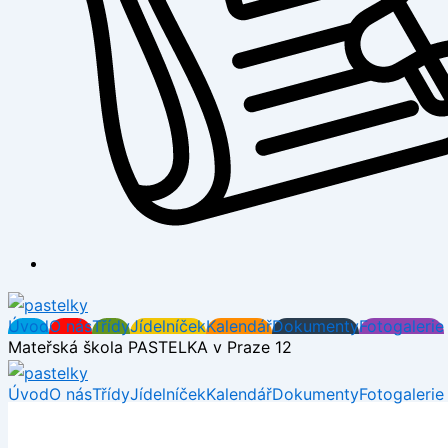
Úvod
O nás
Třídy
Jídelníček
Kalendář
Dokumenty
Fotogalerie
Mateřská škola PASTELKA v Praze 12
Úvod
O nás
Třídy
Jídelníček
Kalendář
Dokumenty
Fotogalerie