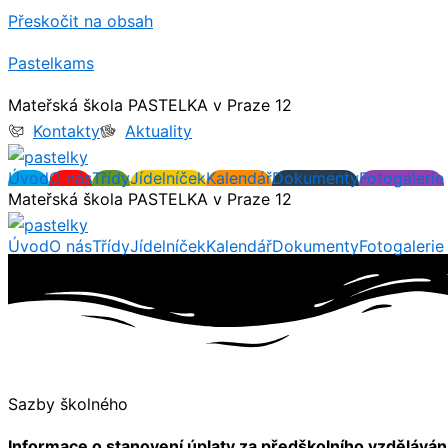
Přeskočit na obsah
Pastelkams
Mateřská škola PASTELKA v Praze 12
Kontakty
Aktuality
Úvod
O nás
Třídy
Jídelníček
Kalendář
Dokumenty
Fotogalerie
Mateřská škola PASTELKA v Praze 12
Úvod
O nás
Třídy
Jídelníček
Kalendář
Dokumenty
Fotogalerie
Sazby školného
Informace o stanovení úplaty za předškolního vzděláván