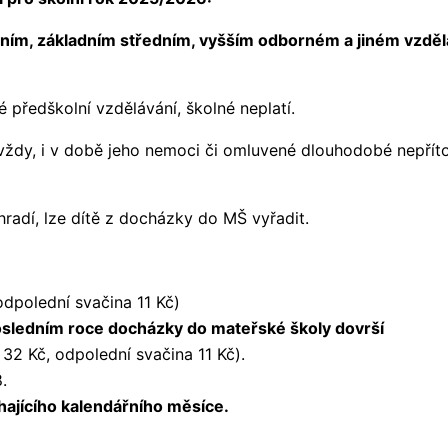
lním, základním středním, vyšším odborném a jiném vzdělá
é předškolní vzdělávání, školné neplatí.
 vždy, i v době jeho nemoci či omluvené dlouhodobé nepříto
radí, lze dítě z docházky do MŠ vyřadit.
odpolední svačina 11 Kč)
 posledním roce docházky do mateřské školy dovrší
32 Kč, odpolední svačina 11 Kč).
.
íhajícího kalendářního měsíce.