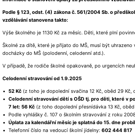
Podle § 123, odst. (4) zákona č. 561/2004 Sb. o předško
vzdělávání stanovena takto:
Výše školného je 1130 Kč za měsíc. Děti, které plní povinn
Školné za dítě, které je přijato do MŠ, musí být uhrazeno
docházky do MŠ (polodenní, celodenní atd.).
V případě, že rodiče školné opakovaně, po urgencích neuh
Celodenní stravování od 1.9.2025
52 Kč
(z toho je dopolední svačina 12 Kč, oběd 29 Kč, 
Celodenní stravování dětí s OŠD tj. pro děti, které v
7 let: 56 Kč
(z toho dopolední přesnídávka 13 Kč, oběd 
Podle vyhlášky č. 107 o školním stravování z roku 2008
Úplata za kalendářní měsíc je splatná do 15. dne prob
Telefonní číslo na vedoucí školní jídelny:
602 444 817