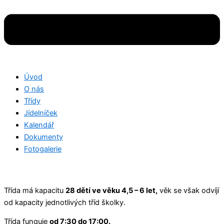
Úvod
O nás
Třídy
Jídelníček
Kalendář
Dokumenty
Fotogalerie
Třída má kapacitu
28 dětí ve věku 4,5 – 6 let,
věk se však odvíjí
od kapacity jednotlivých tříd školky.
Třída funguje
od 7:30 do 17:00.