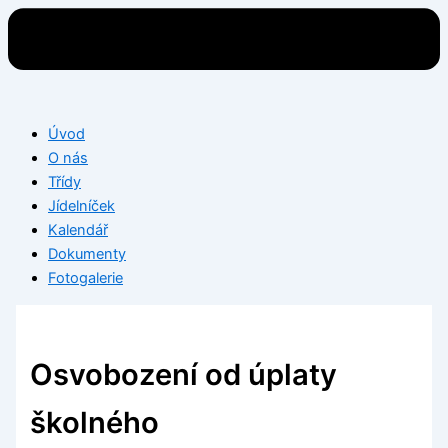
Úvod
O nás
Třídy
Jídelníček
Kalendář
Dokumenty
Fotogalerie
Osvobození od úplaty
školného